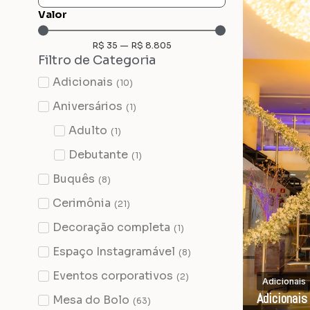
Valor
R$
35
—
R$
8.805
Filtro de Categoria
Adicionais
(
10
)
Aniversários
(
1
)
Adulto
(
1
)
Debutante
(
1
)
Buquês
(
8
)
Cerimônia
(
21
)
Decoração completa
(
1
)
Espaço Instagramável
(
8
)
Eventos corporativos
(
2
)
Adicionais
Adicionai
Mesa do Bolo
(
63
)