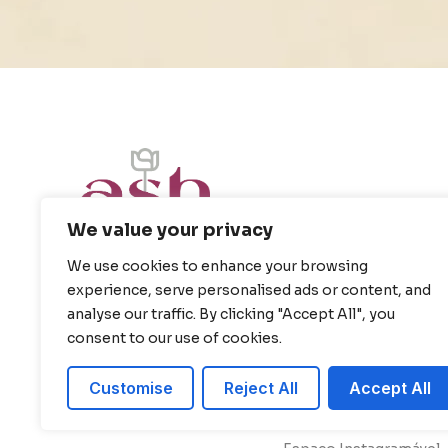
We value your privacy
We use cookies to enhance your browsing
experience, serve personalised ads or content, and
analyse our traffic. By clicking "Accept All", you
LINKS
CATÁLOGO
Home
Decoração Completa
consent to our use of cookies.
Catalogo
Decoração Mesa Bolo
Customise
Reject All
Accept All
Sobre
Decoração Cerimônia
Galeria
Decoração de Mesa