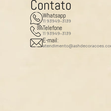
Contato
Whatsapp
11 93949-3139
Telefone
11 93949-3139
E-mail:
atendimento@ashdecoracoes.co