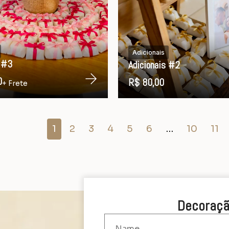
Adicionais
s #3
Adicionais #2
0
R$ 80,00
+ Frete
1
2
3
4
5
6
…
10
11
Decoraçã