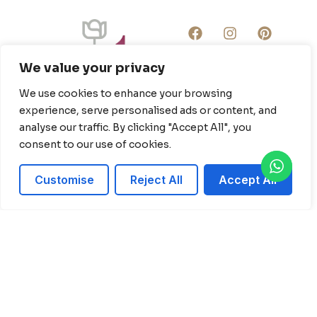
We value your privacy
We use cookies to enhance your browsing
experience, serve personalised ads or content, and
LINKS
CATÁLOGO
SOBRE NÓS
PREMIAÇÕES
analyse our traffic. By clicking "Accept All", you
Home
Decoração
Somos
consent to our use of cookies.
Completa
Uma
Catalogo
empresa
Decoração
especializada
Sobre
Mesa Bolo
Customise
Reject All
Accept All
em
Galeria
decoração
Decoração
de
Cerimônia
casamentos
Decoração
intimistas
de Mesa
com foco
em criar
Espaço
experiências
Instagramável
memoráveis,
Buquês de
com uma
Noiva
equipe