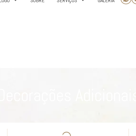
LOGO
SOBRE
SERVIÇOS
GALERIA
Decorações Adicionai