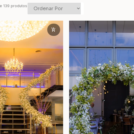
e
139
produtos