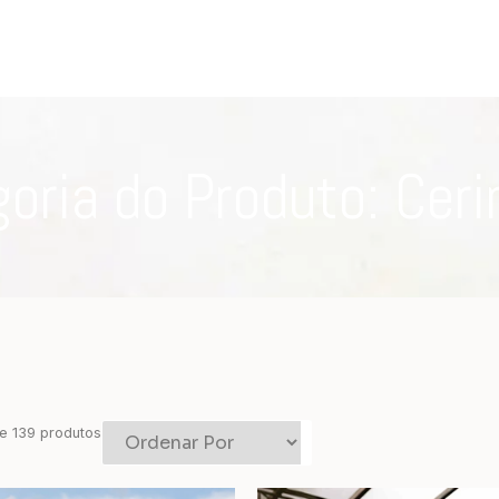
oria do Produto: Cer
e
139
produtos