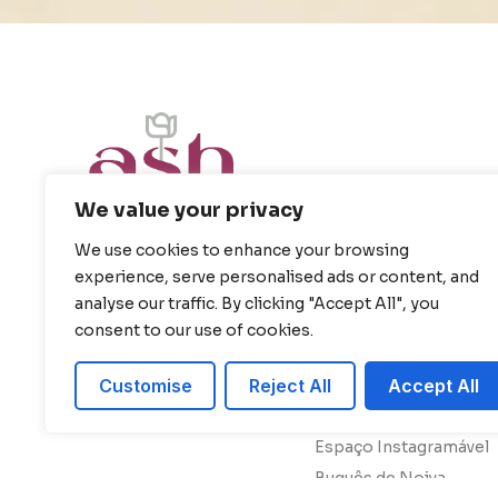
We value your privacy
We use cookies to enhance your browsing
experience, serve personalised ads or content, and
LINKS
CATÁLOGO
analyse our traffic. By clicking "Accept All", you
Home
Decoração Completa
consent to our use of cookies.
Catalogo
Decoração Mesa Bolo
Sobre
Decoração Cerimônia
Customise
Reject All
Accept All
Galeria
Decoração de Mesa
Espaço Instagramável
Buquês de Noiva