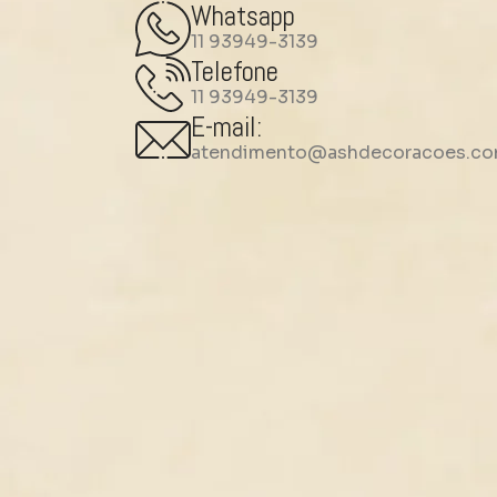
Whatsapp
11 93949-3139
Telefone
11 93949-3139
E-mail:
atendimento@ashdecoracoes.co