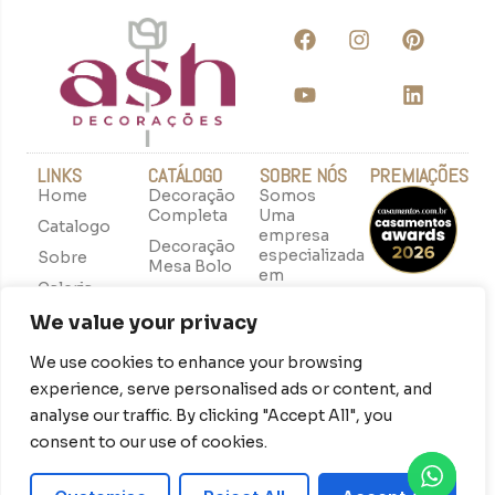
LINKS
CATÁLOGO
SOBRE NÓS
PREMIAÇÕES
Home
Decoração
Somos
Completa
Uma
Catalogo
empresa
Decoração
especializada
Sobre
Mesa Bolo
em
Galeria
decoração
Decoração
de
Cerimônia
We value your privacy
casamentos
Decoração
intimistas
We use cookies to enhance your browsing
de Mesa
com foco
experience, serve personalised ads or content, and
em criar
Espaço
experiências
analyse our traffic. By clicking "Accept All", you
Instagramável
memoráveis,
consent to our use of cookies.
Buquês de
com uma
Noiva
equipe
apaixonada