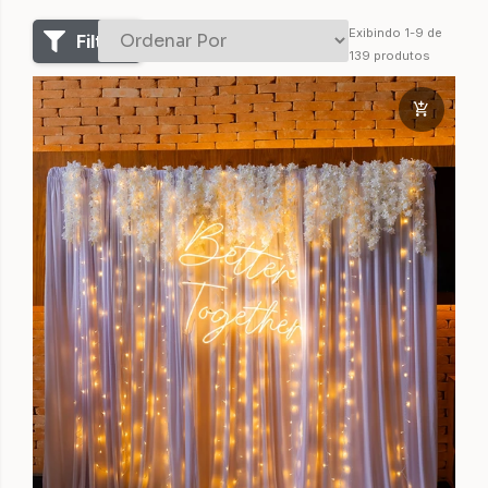
Exibindo
1
-
9
de
Filtros
139
produtos