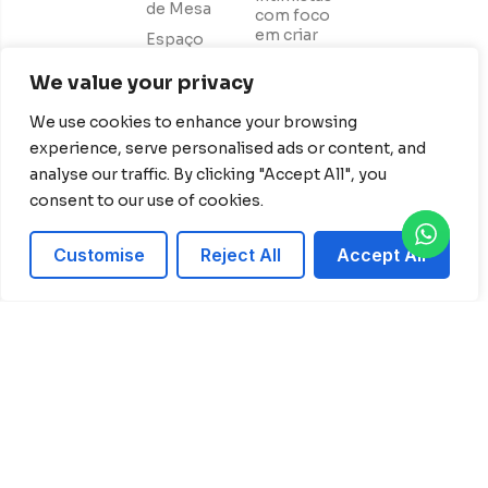
de Mesa
com foco
em criar
Espaço
experiências
Instagramável
memoráveis,
We value your privacy
Buquês de
com uma
Noiva
equipe
We use cookies to enhance your browsing
apaixonada
Decoração
experience, serve personalised ads or content, and
pela arte
de
de decorar
analyse our traffic. By clicking "Accept All", you
Aniversário
e realizar
consent to our use of cookies.
Fotografia
os sonhos
dos
nossos
Customise
Reject All
Accept All
casais
© Copyright Ash decorações 2026 | Site:
Agência Sacchi Design