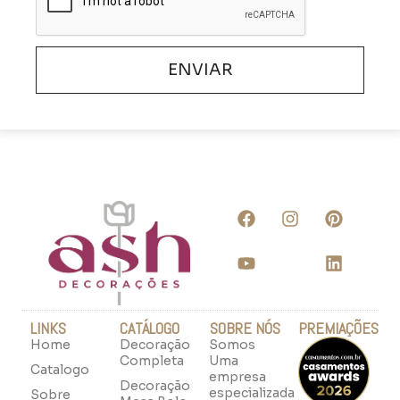
ENVIAR
LINKS
CATÁLOGO
SOBRE NÓS
PREMIAÇÕES
Home
Decoração
Somos
Completa
Uma
Catalogo
empresa
Decoração
especializada
Sobre