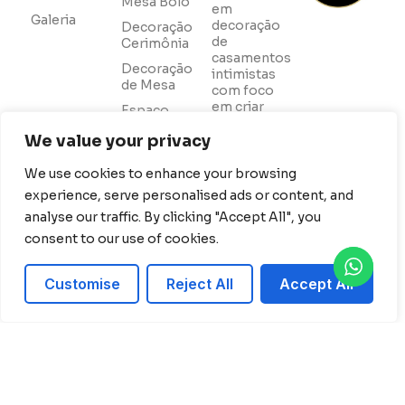
Mesa Bolo
em
Galeria
decoração
Decoração
de
Cerimônia
casamentos
Decoração
intimistas
de Mesa
com foco
em criar
Espaço
experiências
Instagramável
memoráveis,
We value your privacy
Buquês de
com uma
Noiva
equipe
We use cookies to enhance your browsing
apaixonada
Decoração
experience, serve personalised ads or content, and
pela arte
de
analyse our traffic. By clicking "Accept All", you
de decorar
Aniversário
e realizar
consent to our use of cookies.
Fotografia
os sonhos
dos
Customise
Reject All
Accept All
nossos
casais